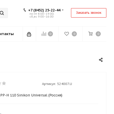
+7 (8452) 25-22-44
Заказать звонок
пн-пт 8:00–19:00;
сб,вс 9:00–16:00
нтакты
0
0
0
Артикул:
524007.U
PP-H 110 Sinikon Universal (Россия)
.