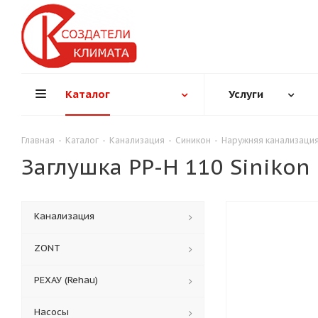
Каталог
Услуги
Главная
-
Каталог
-
Канализация
-
Синикон
-
Наружняя канализаци
Заглушка PP-H 110 Sinikon 
Канализация
ZONT
РЕХАУ (Rehau)
Насосы