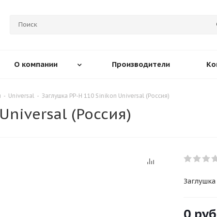
О компании
Производители
Ко
я
-
Universal
-
Заглушка PP-H 110 Sinikon Universal (Россия)
Universal (Россия)
Заглушка 
0 руб