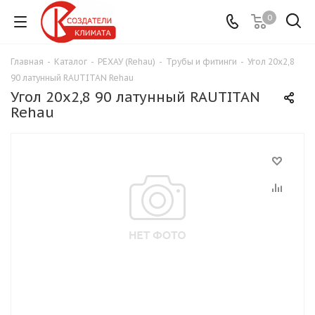
0
Главная
-
Каталог
-
РЕХАУ (Rehau)
-
Трубы и фитинги
-
Угол 20х2,8
90 латунный RAUTITAN Rehau
Угол 20х2,8 90 латунный RAUTITAN
Rehau