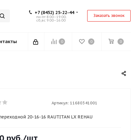
+7 (8452) 25-22-44
Заказать звонок
пн-пт 8:00–19:00;
сб,вс 9:00–16:00
нтакты
0
0
0
Артикул:
11680341001
переходной 20-16-16 RAUTITAN LХ REHAU
0
руб.
/шт