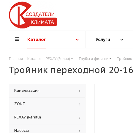
Каталог
Услуги
Главная
-
Каталог
-
РЕХАУ (Rehau)
-
Трубы и фитинги
-
Тройник 
Тройник переходной 20-1
Канализация
ZONT
РЕХАУ (Rehau)
Насосы