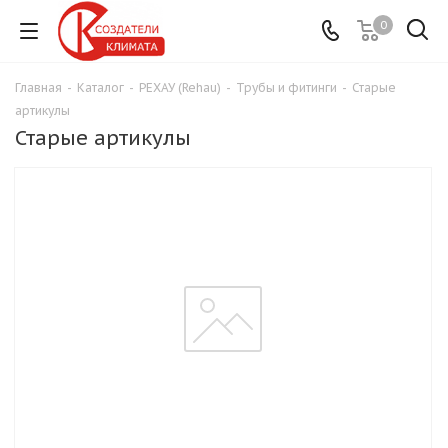
0
Главная
-
Каталог
-
РЕХАУ (Rehau)
-
Трубы и фитинги
-
Старые
артикулы
Старые артикулы