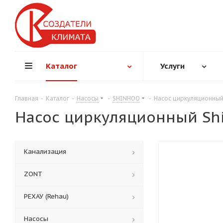
Каталог
Услуги
Главная
-
Каталог
-
Насосы
-
SHINHOO
-
Насос циркуляционный
Насос циркуляционный Shi
Канализация
ZONT
РЕХАУ (Rehau)
Насосы