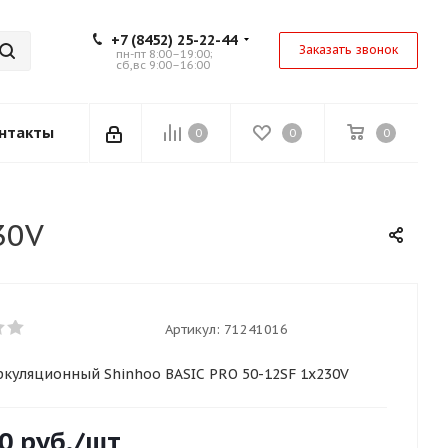
+7 (8452) 25-22-44
Заказать звонок
пн-пт 8:00–19:00;
сб,вс 9:00–16:00
нтакты
0
0
0
30V
Артикул:
71241016
ркуляционный Shinhoo BASIC PRO 50-12SF 1x230V
0
руб.
/шт