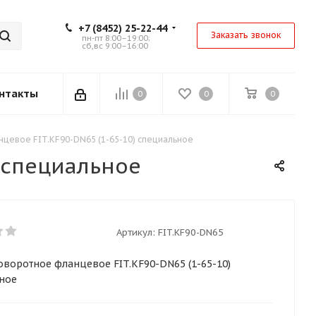
+7 (8452) 25-22-44
Заказать звонок
пн-пт 8:00–19:00;
сб,вс 9:00–16:00
нтакты
0
0
0
цевое FIT.KF90-DN65 (1-65-10) специальное
 специальное
Артикул:
FIT.KF90-DN65
оворотное фланцевое FIT.KF90-DN65 (1-65-10)
ное