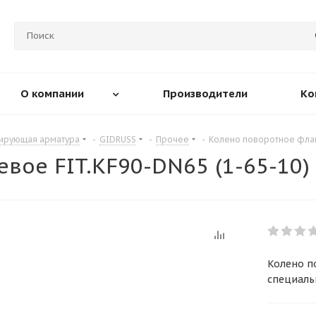
О компании
Производители
Ко
лирующая арматура
-
GIDRUSS
-
Прочее
-
Колено поворотное флан
вое FIT.KF90-DN65 (1-65-10)
Колено п
специаль