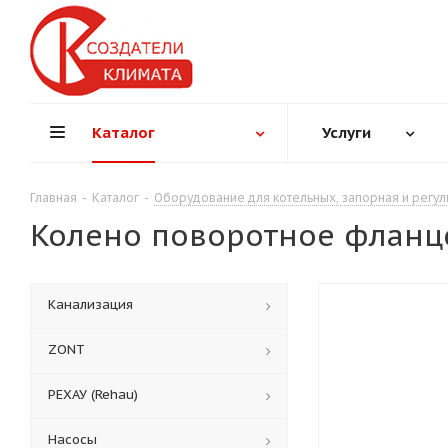
Каталог
Услуги
Главная
-
Каталог
-
Оборудование для котельных, запорная и регу
Колено поворотное фланце
Канализация
ZONT
РЕХАУ (Rehau)
Насосы