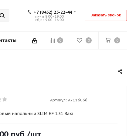
+7 (8452) 25-22-44
Заказать звонок
пн-пт 8:00–19:00;
сб,вс 9:00–16:00
нтакты
0
0
0
Артикул:
A7116066
овый напольный SLIM EF 1.31 Baxi
100
руб.
/шт