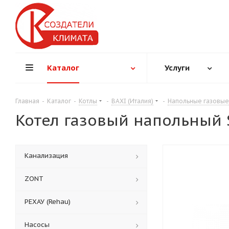
Каталог
Услуги
Главная
-
Каталог
-
Котлы
-
BAXI (Италия)
-
Напольные газовы
Котел газовый напольный S
Канализация
ZONT
РЕХАУ (Rehau)
Насосы