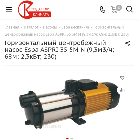
0
Главная
-
Каталог
-
Насосы
-
Espa (Испания)
-
Горизонтальный
центробежный насос Espa ASPRI 35 5M N (9,3м3/ч; 68м; 2,3кВт; 230)
Горизонтальный центробежный
насос Espa ASPRI 35 5M N (9,3м3/ч;
68м; 2,3кВт; 230)