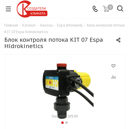
0
Главная
-
Каталог
-
Насосы
-
Espa (Испания)
-
Блок контроля потока
KIT 07 Espa Hidrokinetics
Блок контроля потока KIT 07 Espa
Hidrokinetics