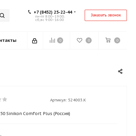
+7 (8452) 25-22-44
Заказать звонок
пн-пт 8:00–19:00;
сб,вс 9:00–16:00
нтакты
0
0
0
Артикул:
524003.K
50 Sinikon Comfort Plus (Россия)
.