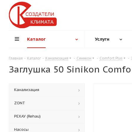
Каталог
Услуги
Главная
-
Каталог
-
Канализация
-
Синикон
-
Comfort Plus
-
Заглушка 50 Sinikon Comfor
Канализация
ZONT
РЕХАУ (Rehau)
Насосы